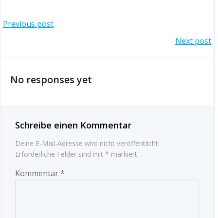
Post
Previous post
Post
Next post
navigation
navigation
No responses yet
Schreibe einen Kommentar
Deine E-Mail-Adresse wird nicht veröffentlicht.
Erforderliche Felder sind mit
*
markiert
Kommentar
*